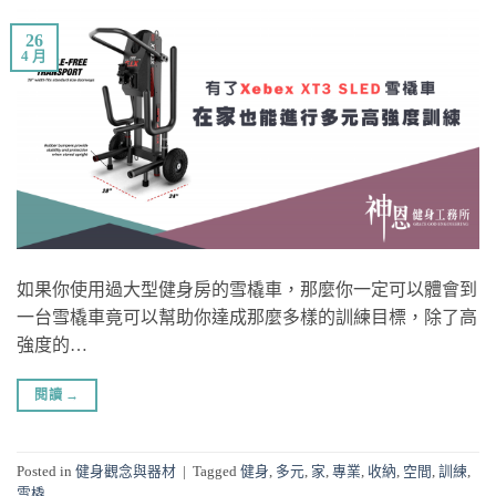
26
4 月
如果你使用過大型健身房的雪橇車，那麼你一定可以體會到
一台雪橇車竟可以幫助你達成那麼多樣的訓練目標，除了高
強度的…
閱讀
→
Posted in
健身觀念與器材
|
Tagged
健身
,
多元
,
家
,
專業
,
收納
,
空間
,
訓練
,
雪橇