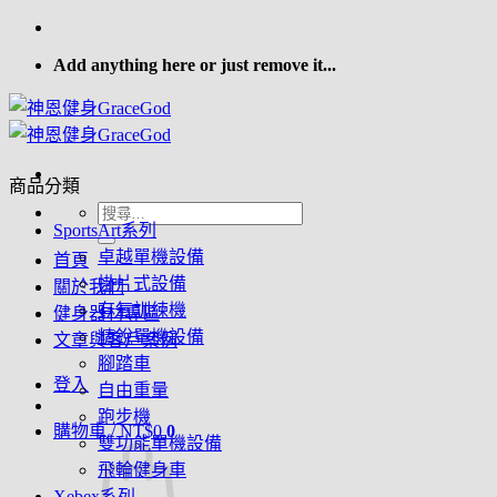
Skip
to
Add anything here or just remove it...
content
商品分類
搜
SportsArt系列
尋
卓越單機設備
首頁
關
掛片式設備
關於我們
鍵
有氧訓練機
健身器材專區
字:
精銳單機設備
文章與客戶案例
腳踏車
登入
自由重量
跑步機
購物車 /
NT$
0
0
雙功能單機設備
飛輪健身車
Xebex系列