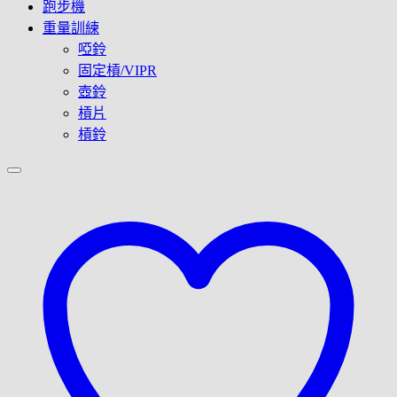
跑步機
重量訓練
啞鈴
固定槓/VIPR
壺鈴
槓片
槓鈴