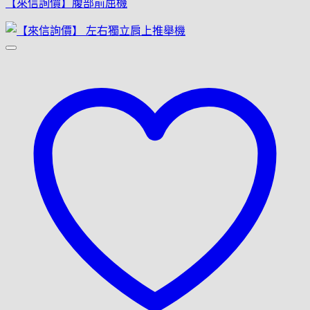
【來信詢價】腹部前屈機