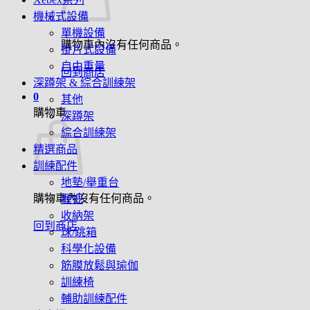
機械式設備
單機設備
購物車內沒有任何商品。
掛片式設備
自由重量
回到商店
深蹲架 & 綜合訓練架
0
其他
購物車
深蹲架
綜合訓練架
精選商品
訓練配件
地墊/舉重台
購物車內沒有任何商品。
握把
收納架
回到商店
球/跳箱
科學化設備
筋膜放鬆與瑜伽
訓練椅
輔助訓練配件