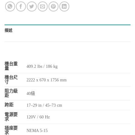
描述
機台重
409.2 lbs / 186 kg
量
機台尺
2222 x 670 x 1756 mm
寸
阻力級
40級
距
跨距
17–29 in / 45–73 cm
電源要
120V / 60 Hz
求
插座要
NEMA 5-15
求