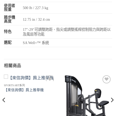
使用者
500 lb / 227.3 kg
限重
踏步機
12.75 in / 32.4 cm
高度
17″-29″可調整跨距、指尖或調整搖桿控制阻力與跨距以
特色
及風扇等功能
選配
SA Well+™ 系統
相關商品
SPORTSART系列
Add to
Add to
【來信詢價】肩上推舉機
Wishlist
Wishlist