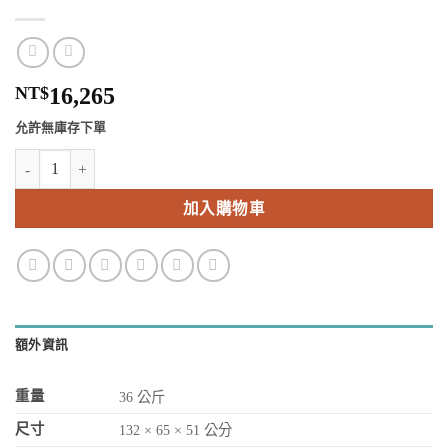
NT$
16,265
允許無庫存下單
【來信詢價】可調椅 數量
加入購物車
額外資訊
重量
36 公斤
尺寸
132 × 65 × 51 公分