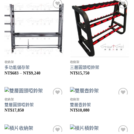
Add to
Add to
Wishlist
Wishlist
收納架
收納架
多功能儲存架
三層圓頭啞鈴架
價
NT$
683
–
NT$
9,240
NT$
15,750
格
範
圍：
NT$683
到
NT$9,240
收納架
收納架
Add to
Add to
雙層圓頭啞鈴架
雙層壺鈴架
Wishlist
Wishlist
NT$
17,850
NT$
10,080