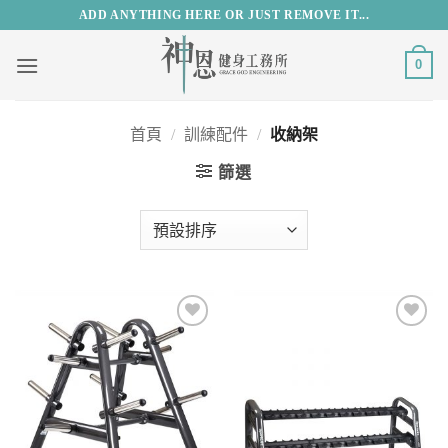
Skip
ADD ANYTHING HERE OR JUST REMOVE IT...
to
content
0
首頁
/
訓練配件
/
收納架
篩選
Add to
Add to
Wishlist
Wishlist