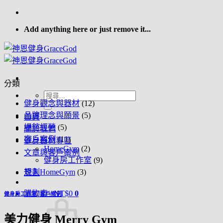
Skip
to
Add anything here or just remove it...
content
分類
搜
健身觀念與器材
(12)
尋
品牌理念與願景
(5)
首頁
關
場館經營
(5)
關於我們
鍵
客戶案例
(11)
健身器材專區
字:
HomeGym
(2)
文章與客戶案例
健身房工作室
(9)
規劃HomeGym
(3)
登入
購物車 /
NT$
0
0
健身房工作室
,
客戶案例
美力健身 Merry Gym