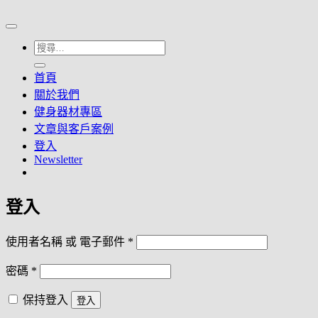
搜
尋
首頁
關
關於我們
鍵
健身器材專區
字:
文章與客戶案例
登入
Newsletter
登入
必
使用者名稱 或 電子郵件
*
填
必
密碼
*
填
保持登入
登入