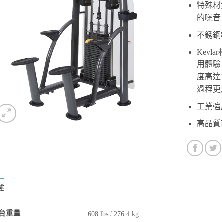
特殊材
的噪音
不銹鋼
Kev
用體驗
度高達
過程更
工業強
高品質
述
台重量
608 lbs / 276.4 kg