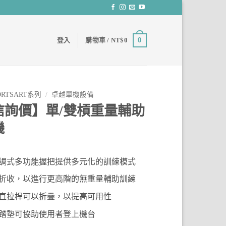
0
登入
購物車 /
NT$
0
ORTSART系列
/
卓越單機設備
信詢價】單/雙槓重量輔助
機
調式多功能握把提供多元化的訓練模式
折收，以進行更高階的無重量輔助訓練
直拉桿可以折疊，以提高可用性
踏墊可協助使用者登上機台