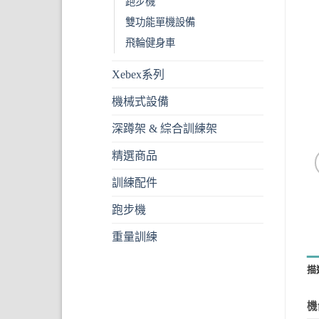
跑步機
雙功能單機設備
飛輪健身車
Xebex系列
機械式設備
深蹲架 & 綜合訓練架
精選商品
訓練配件
跑步機
重量訓練
描
機