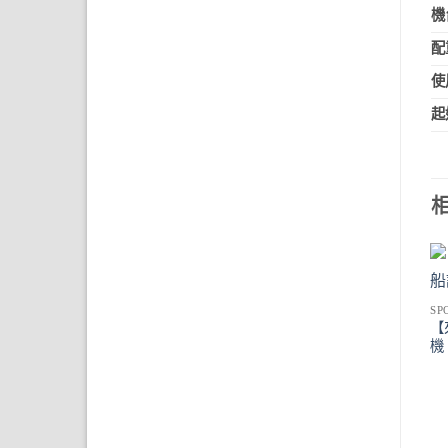
機
配
使
起
SP
【
機