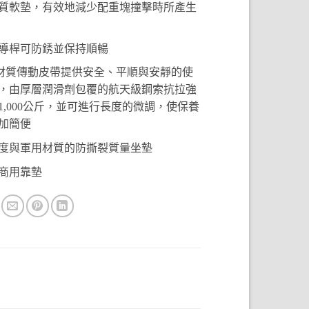
質軟墊，有效地減少配重塊撞擊時所產生
導桿可防銹並保持順暢
lar材質傳動皮帶提供安全、平順與安靜的使
，由厚層潤滑劑包覆的航天級鋼索抗拉強
1,000公斤，並可進行長度的微調，使保養
加簡便
度與軍用材質的防撕裂質量坐墊
商用靠墊