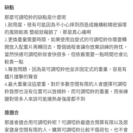
缺點
那麼可調啞鈴的缺點是什麼呢
1.耐用度，很有可能因為不小心摔到而造成機構較精密損壞
的風險較高 整組就報銷了，那是真心痛啊
2.更換重量需要時間，如果使用自旋式的可調啞鈴你需要轉
開放入配重片再轉回去，整個過程會讓你放棄訓練的熱忱，
當然快速可調啞鈴就會快很多，但依舊需要一點時間也會比
較貴一點
3.聲音問題，因為是可調啞鈴他並非固定式的重量，容易有
鐵片撞擊的聲音
4.最大重量沒這麼重，對於多數空間有限的人會選擇可調啞
鈴我想也沒有位置可以放槓鈴，而可調啞鈴的重量，用來練
腿對很多人來說可能連熱身強度都不到
誰適合
那誰會適合用可調啞鈴呢？可調啞鈴最適合預算有限以及居
家健身空間有限的人。購買可調啞鈴比較不傷荷包，也不會