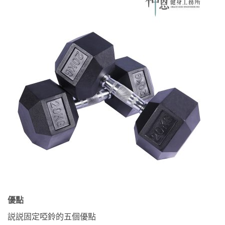
優點
説説固定啞鈴的五個優點