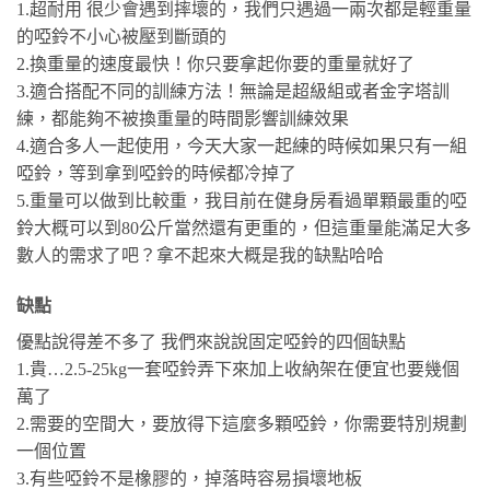
1.超耐用 很少會遇到摔壞的，我們只遇過一兩次都是輕重量
的啞鈴不小心被壓到斷頭的
2.換重量的速度最快！你只要拿起你要的重量就好了
3.適合搭配不同的訓練方法！無論是超級組或者金字塔訓
練，都能夠不被換重量的時間影響訓練效果
4.適合多人一起使用，今天大家一起練的時候如果只有一組
啞鈴，等到拿到啞鈴的時候都冷掉了
5.重量可以做到比較重，我目前在健身房看過單顆最重的啞
鈴大概可以到80公斤當然還有更重的，但這重量能滿足大多
數人的需求了吧？拿不起來大概是我的缺點哈哈
缺點
優點說得差不多了 我們來說說固定啞鈴的四個缺點
1.貴…2.5-25kg一套啞鈴弄下來加上收納架在便宜也要幾個
萬了
2.需要的空間大，要放得下這麼多顆啞鈴，你需要特別規劃
一個位置
3.有些啞鈴不是橡膠的，掉落時容易損壞地板