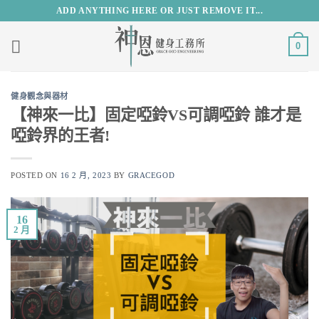
Skip
ADD ANYTHING HERE OR JUST REMOVE IT...
to
content
0
健身觀念與器材
【神來一比】固定啞鈴VS可調啞鈴 誰才是
啞鈴界的王者!
POSTED ON
16 2 月, 2023
BY
GRACEGOD
16
2 月