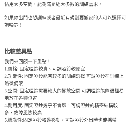
佔用太多空間，能夠滿足絕大多數的訓練需求。
如果你出門也想訓練或者最近有規劃要搬家的人可以選擇可
調啞鈴！
比較差異點
我們來回顧一下重點！
1.價格: 固定啞鈴較貴、可調啞鈴較便宜
2.功能性: 固定啞鈴能有較多的訓練選擇 可調啞鈴在訓練上
略微侷限
3.空間: 固定啞鈴需要較大的擺放空間 可調啞鈴能夠很輕易
地放在各種位置
4.耐用度: 固定啞鈴幾乎不會壞，可調啞鈴的精密結構較
多，故障風險較高
5.機動性:固定啞鈴較難移動，可調啞鈴外出時也能攜帶